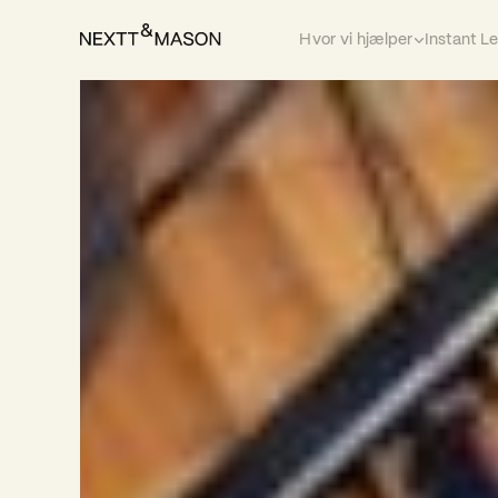
Hvor vi hjælper
Instant L
For kandidater
>
Karriere som interim-leder