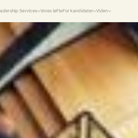
eadership Services
Vores løfte
For kandidater
Viden