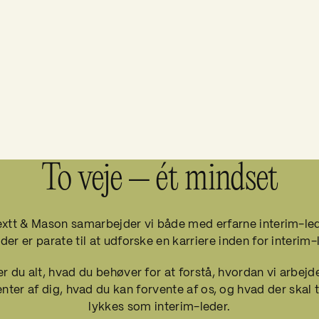
To veje – ét mindset
xtt & Mason samarbejder vi både med erfarne interim-le
 der er parate til at udforske en karriere inden for interim-
er du alt, hvad du behøver for at forstå, hvordan vi arbejd
enter af dig, hvad du kan forvente af os, og hvad der skal ti
lykkes som interim-leder.