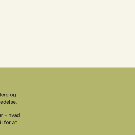
Instant Leadership in times of change
dere og
ledelse.
er – hvad
l for at