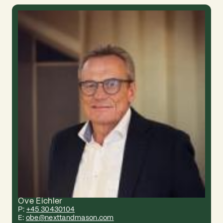
Ove Eichler
P:
+45 30430104
E:
obe@nexttandmason.com