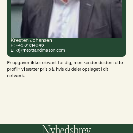
Kresten Johansen
P:
+45 81614046
E:
ktj@nexttandmason.com
Er opgaven ikke relevant for dig, men kender du den rette
profil? Vi sætter pris på, hvis du deler opslaget i dit
netværk.
Nyhedsbrev