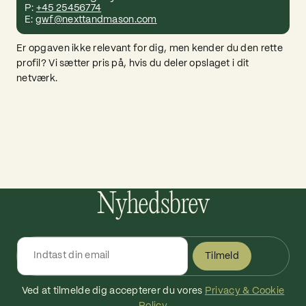
P:
+45 25456774
E:
gwf@nexttandmason.com
Er opgaven ikke relevant for dig, men kender du den rette
profil? Vi sætter pris på, hvis du deler opslaget i dit
netværk.
Nyhedsbrev
Tilmeld
Ved at tilmelde dig accepterer du vores
Privacy & Cookie
Policy