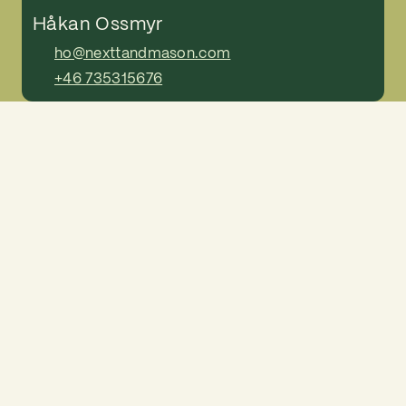
Håkan Ossmyr
ho@nexttandmason.com
+46 735315676