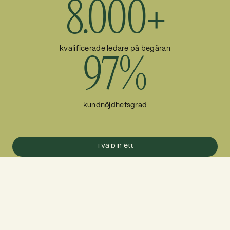
8.000+
kvalificerade ledare på begäran
97%
kundnöjdhetsgrad
Två blir ett
Två blir ett