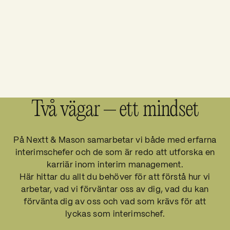
Två vägar – ett mindset
På Nextt & Mason samarbetar vi både med
erfarna
interimschefer
och de som
är redo att utforska
en
karriär inom interim management.
Här hittar du allt du behöver för att förstå hur vi
arbetar, vad vi förväntar oss av dig, vad du kan
förvänta dig av oss och vad som krävs för att
lyckas som interimschef.