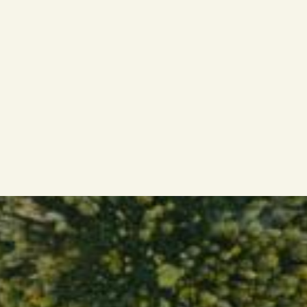
Föredrar självständighet framför hierarki
Som kommunicerar med klarhet och
förtroendegivande
Vet hur man bygger förtroende och får med
sig människor
Vill använda sin erfarenhet för att skapa
konkreta resultat.
Men det passar inte alla.
Om du söker stabilitet, förutsägbarhet eller en fast
struktur är det här kanske inte rätt väg att gå.
Att arbeta som interimschef kräver
anpassningsförmåga, tillförsikt och en genuin
drivkraft att få saker att hända – med hjälp av
andra.