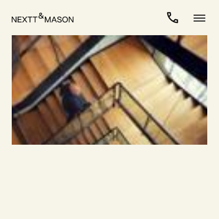
För kandidater
>
Karriär som interimchef